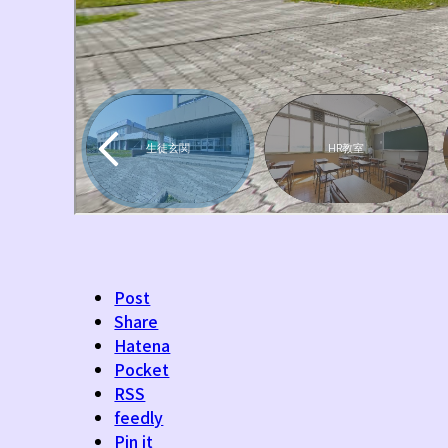
Post
Share
Hatena
Pocket
RSS
feedly
Pin it