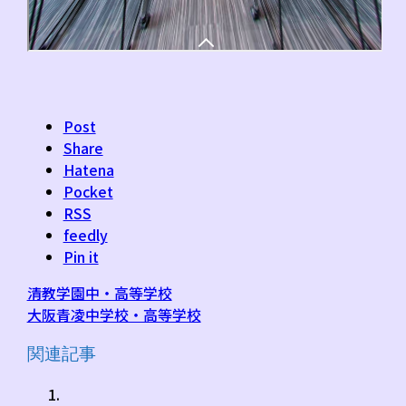
Post
Share
Hatena
Pocket
RSS
feedly
Pin it
清教学園中・高等学校
大阪青凌中学校・高等学校
関連記事