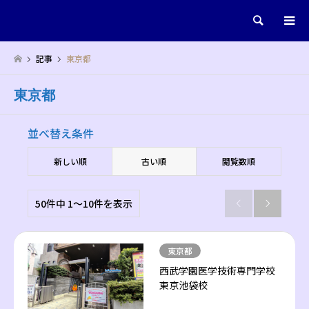
検索
記事
東京都
東京都
並べ替え条件
新しい順
古い順
閲覧数順
50件中 1〜10件を表示


東京都
西武学園医学技術専門学校
東京池袋校