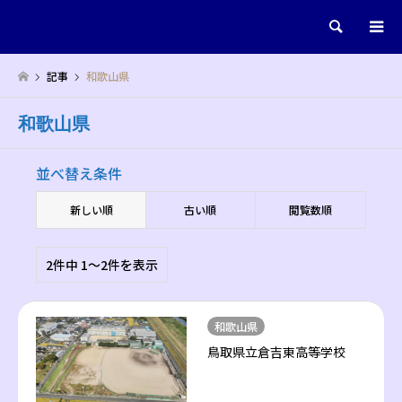
検索
記事
和歌山県
和歌山県
並べ替え条件
新しい順
古い順
閲覧数順
2件中 1〜2件を表示
和歌山県
鳥取県立倉吉東高等学校